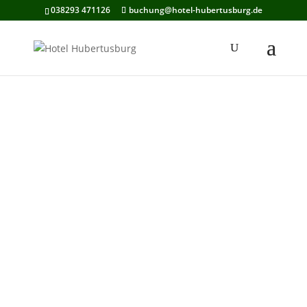
038293 471126
buchung@hotel-hubertusburg.de
bis 4 Personen