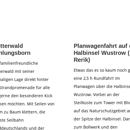
tterwald
Planwagenfahrt auf 
hlungsborn
Halbinsel Wustrow (
Rerik)
familienfreundliche
Etwas das es so kaum noch g
terwald mit seiner
eine 2,5 h Rundfahrt im
aligen Lage direkt hinter
Planwagen über die Halbinse
Strandpromenade für alle
Wustrow. Vorbei an der
gerne den besonderen Kick
Steilküste zum Tower mit Bli
ben möchten. Mit Seilen von
auf das Naturschutzgebiet a
 zu Baum klettern, die
der Spitze der Halbinsel. Da
ste Seilbahn
zum Bollwerk und den
ddeutschlands und der