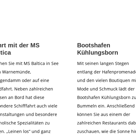
rt mit der MS
Bootshafen
tica
Kühlungsborn
hen Sie mit MS Baltica in See
Mit seinen langen Stegen
h Warnemünde,
entlang der Hafenpromenad
igendamm oder auf eine
und den vielen Boutiquen mi
fahrt. Neben zahlreichen
Mode und Schmuck lädt der
sen an Bord hat diese
Bootshafen Kühlungsborn z
ndere Schifffahrt auch viele
Bummeln ein. Anschließend
anstaltungen und besondere
können Sie aus einem der
holische Spezialitäten zu
zahlreichen Restaurants dab
en. „Leinen los“ und ganz
zuschauen, wie die Sonne hi