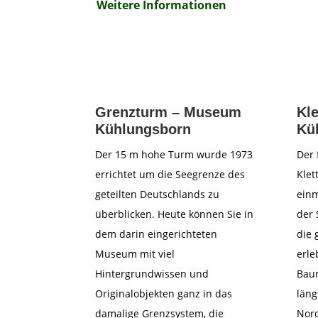
Weitere Informationen
Grenzturm – Museum
Kle
Kühlungsborn
Kü
Der 15 m hohe Turm wurde 1973
Der 
errichtet um die Seegrenze des
Klet
geteilten Deutschlands zu
einm
überblicken. Heute können Sie in
der 
dem darin eingerichteten
die 
Museum mit viel
erle
Hintergrundwissen und
Baum
Originalobjekten ganz in das
läng
damalige Grenzsystem, die
Nor