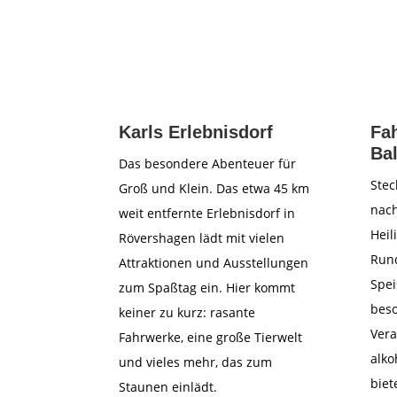
Karls Erlebnisdorf
Fah
Bal
Das besondere Abenteuer für
Stec
Groß und Klein. Das etwa 45 km
nac
weit entfernte Erlebnisdorf in
Heil
Rövershagen lädt mit vielen
Rund
Attraktionen und Ausstellungen
Spei
zum Spaßtag ein. Hier kommt
beso
keiner zu kurz: rasante
Ver
Fahrwerke, eine große Tierwelt
alko
und vieles mehr, das zum
biet
Staunen einlädt.