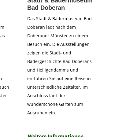
Stadt & Bädermuseum
Bad Doberan
z
Das Stadt & Bädermuseum Bad
um
Doberan lädt nach dem
das
Doberaner Münster zu einem
Besuch ein. Die Ausstellungen
zeigen die Stadt- und
Bädergeschichte Bad Doberans
und Heiligendamms und
n
entführen Sie auf eine Reise in
 auch
unterschiedliche Zeitalter. Im
ster
Anschluss lädt der
wunderschöne Garten zum
Ausruhen ein.
Weitere Informationen