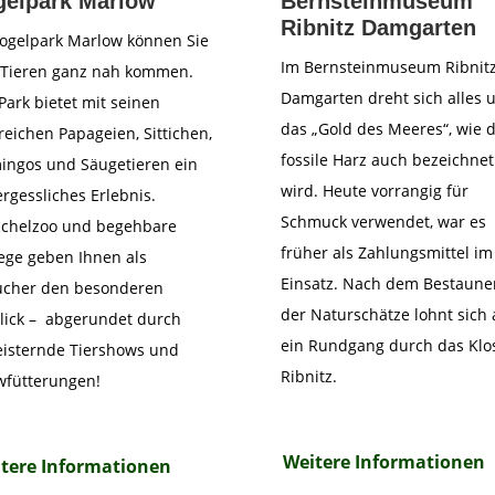
gelpark Marlow
Bernsteinmuseum
Ribnitz Damgarten
ogelpark Marlow können Sie
Im Bernsteinmuseum Ribnit
 Tieren ganz nah kommen.
Damgarten dreht sich alles 
Park bietet mit seinen
das „Gold des Meeres“, wie 
reichen Papageien, Sittichen,
fossile Harz auch bezeichnet
ingos und Säugetieren ein
wird. Heute vorrangig für
rgessliches Erlebnis.
Schmuck verwendet, war es
ichelzoo und begehbare
früher als Zahlungsmittel im
ge geben Ihnen als
Einsatz. Nach dem Bestaune
ucher den besonderen
der Naturschätze lohnt sich
lick – abgerundet durch
ein Rundgang durch das Klo
isternde Tiershows und
Ribnitz.
wfütterungen!
Weitere Informationen
tere Informationen