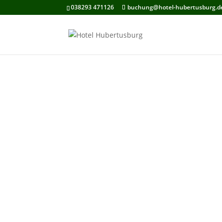
038293 471126
buchung@hotel-hubertusburg.d