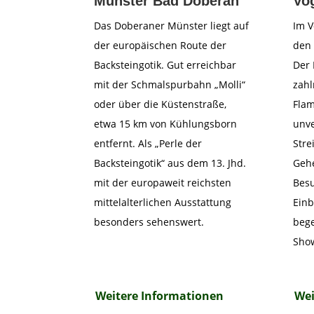
Münster Bad Doberan
Vo
Das Doberaner Münster liegt auf
Im V
der europäischen Route der
den
Backsteingotik. Gut erreichbar
Der 
mit der Schmalspurbahn „Molli“
zahl
oder über die Küstenstraße,
Flam
etwa 15 km von Kühlungsborn
unve
entfernt. Als „Perle der
Stre
Backsteingotik“ aus dem 13. Jhd.
Gehe
mit der europaweit reichsten
Bes
mittelalterlichen Ausstattung
Einb
besonders sehenswert.
bege
Sho
Weitere Informationen
Wei