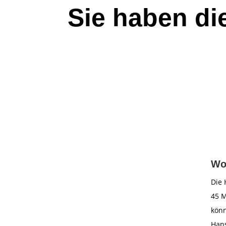
Sie haben di
Wo
Die 
45 M
könn
Hans